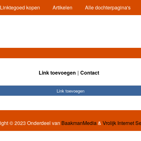
Linktegoed kopen
Artikelen
Alle dochterpagina's
Link toevoegen
Contact
Link toevoegen
ight © 2023 Onderdeel van
BaakmanMedia
&
Vrolijk Internet S